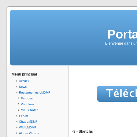
Port
Bienvenue dans un 
Menu principal
Accueil
News
Récupérer les LMDMF
Proposer
Populaire
Mieux Notés
Forum
Chat LMDMF
Wiki LMDMF
-3 - Sketchs
Album Photos