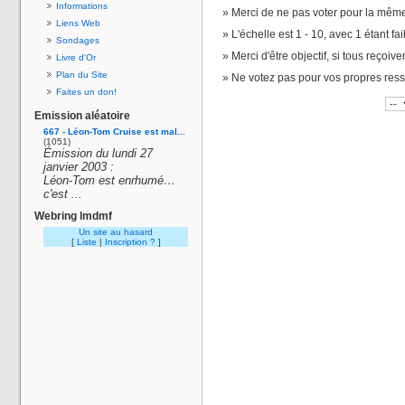
Informations
Merci de ne pas voter pour la même
Liens Web
L'échelle est 1 - 10, avec 1 étant fai
Sondages
Merci d'être objectif, si tous reçoiv
Livre d'Or
Plan du Site
Ne votez pas pour vos propres res
Faites un don!
Emission aléatoire
667 - Léon-Tom Cruise est mal...
(1051)
Émission du lundi 27
janvier 2003 :
Léon-Tom est enrhumé…
c'est ...
Webring lmdmf
Un site au hasard
[
Liste
|
Inscription ?
]