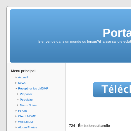
Port
Bienvenue dans un monde où lorsqu?il laisse sa joie éclater,
Menu principal
Accueil
News
Récupérer les LMDMF
Proposer
Populaire
Mieux Notés
Forum
Chat LMDMF
Wiki LMDMF
724 - Émission culturelle
Album Photos