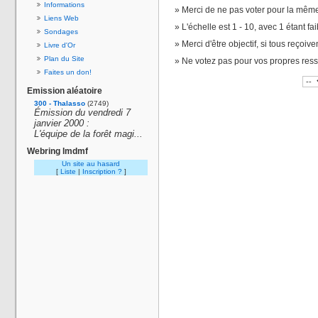
Informations
Merci de ne pas voter pour la même
Liens Web
L'échelle est 1 - 10, avec 1 étant fai
Sondages
Merci d'être objectif, si tous reçoiv
Livre d'Or
Plan du Site
Ne votez pas pour vos propres res
Faites un don!
Emission aléatoire
300 - Thalasso
(2749)
Émission du vendredi 7
janvier 2000 :
L'équipe de la forêt magi...
Webring lmdmf
Un site au hasard
[
Liste
|
Inscription ?
]