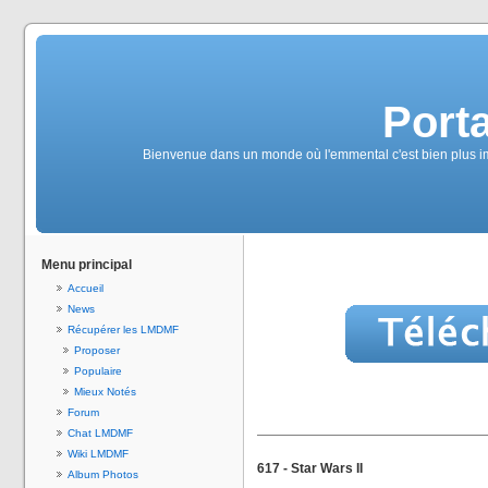
Port
Bienvenue dans un monde où l'emmental c'est bien plus imp
Menu principal
Accueil
News
Récupérer les LMDMF
Proposer
Populaire
Mieux Notés
Forum
Chat LMDMF
Wiki LMDMF
617 - Star Wars II
Album Photos