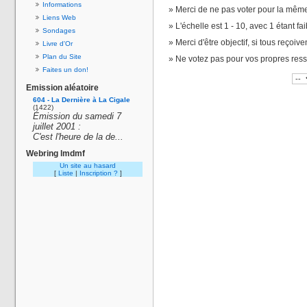
Informations
Merci de ne pas voter pour la même
Liens Web
L'échelle est 1 - 10, avec 1 étant fai
Sondages
Merci d'être objectif, si tous reçoiv
Livre d'Or
Plan du Site
Ne votez pas pour vos propres res
Faites un don!
Emission aléatoire
604 - La Dernière à La Cigale
(1422)
Émission du samedi 7
juillet 2001 :
C'est l'heure de la de...
Webring lmdmf
Un site au hasard
[
Liste
|
Inscription ?
]