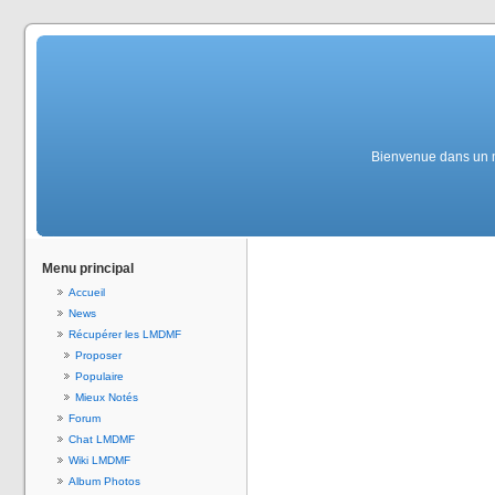
Bienvenue dans un mo
Menu principal
Accueil
News
Récupérer les LMDMF
Proposer
Populaire
Mieux Notés
Forum
Chat LMDMF
Wiki LMDMF
Album Photos