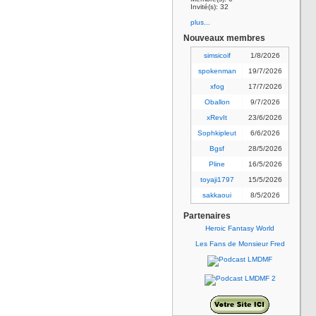
Invité(s): 32
plus...
Nouveaux membres
simsicoif
1/8/2026
spokenman
19/7/2026
xfog
17/7/2026
Oballon
9/7/2026
xRevIt
23/6/2026
Sophkipleut
6/6/2026
Bgsf
28/5/2026
Pline
16/5/2026
toyaji1797
15/5/2026
sakkaoui
8/5/2026
Partenaires
Heroic Fantasy World
Les Fans de Monsieur Fred