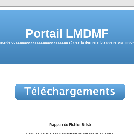
Portail LMDMF
nde oùaaaaaaaaaaaaaaaaaaaaaaaaah ( c'est la dernière fois que je fais l'intro d
Rapport de Fichier Brisé