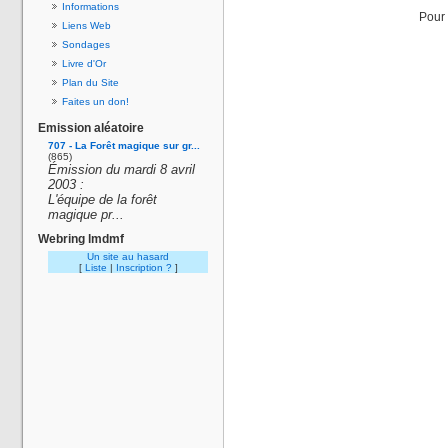
Informations
Pour 
Liens Web
Sondages
Livre d'Or
Plan du Site
Faites un don!
Emission aléatoire
707 - La Forêt magique sur gr...
(865)
Émission du mardi 8 avril
2003 :
L'équipe de la forêt
magique pr...
Webring lmdmf
Un site au hasard
[
Liste
|
Inscription ?
]