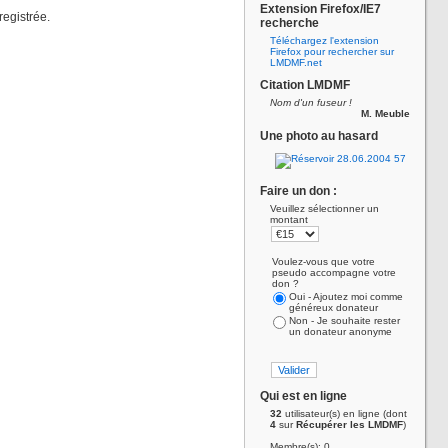
Extension Firefox/IE7
registrée.
recherche
Téléchargez l'extension
Firefox pour rechercher sur
LMDMF.net
Citation LMDMF
Nom d'un fuseur !
M. Meuble
Une photo au hasard
Faire un don :
Veuillez sélectionner un
montant
Voulez-vous que votre
pseudo accompagne votre
don ?
Oui - Ajoutez moi comme
généreux donateur
Non - Je souhaite rester
un donateur anonyme
Qui est en ligne
32
utilisateur(s) en ligne (dont
4
sur
Récupérer les LMDMF
)
Membre(s): 0