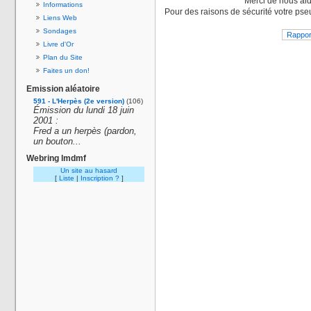
Merci de nous aid
Informations
Pour des raisons de sécurité votre pse
Liens Web
Sondages
Livre d'Or
Plan du Site
Faites un don!
Emission aléatoire
591 - L'Herpès (2e version)
(106)
Émission du lundi 18 juin
2001 :
Fred a un herpès (pardon,
un bouton...
Webring lmdmf
Un site au hasard
[
Liste
|
Inscription ?
]