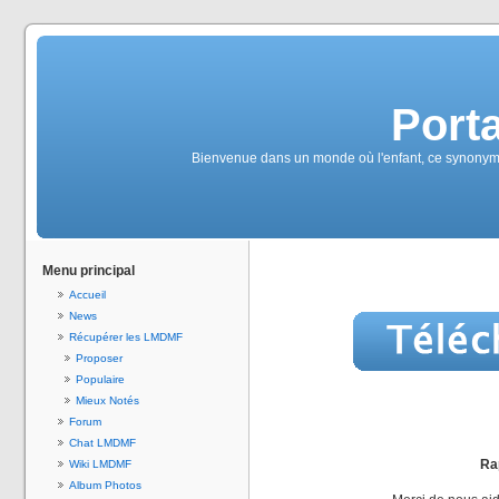
Port
Bienvenue dans un monde où l'enfant, ce synonyme
Menu principal
Accueil
News
Récupérer les LMDMF
Proposer
Populaire
Mieux Notés
Forum
Chat LMDMF
Rap
Wiki LMDMF
Album Photos