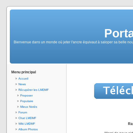
Port
Bienvenue dans un monde où jeter l'ancre équivaut à saloper sa belle no
Menu principal
Accueil
News
Récupérer les LMDMF
Proposer
Populaire
Mieux Notés
Forum
Chat LMDMF
Rap
Wiki LMDMF
Album Photos