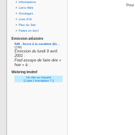
Informations
Pour 
Liens Web
Sondages
Livre d'Or
Plan du Site
Faites un don!
Emission aléatoire
548 - Accro à la carabine (2e...
(739)
Émission du lundi 9 avril
2001 :
Fred essaye de faire dire «
hue » à...
Webring lmdmf
Un site au hasard
[
Liste
|
Inscription ?
]