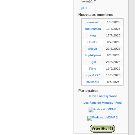
Invité(s): 7
plus...
Nouveaux membres
simsicoif
1/8/2026
spokenman
19/7/2026
xfog
17/7/2026
Oballon
9/7/2026
xRevIt
23/6/2026
Sophkipleut
6/6/2026
Bgsf
28/5/2026
Pline
16/5/2026
toyaji1797
15/5/2026
sakkaoui
8/5/2026
Partenaires
Heroic Fantasy World
Les Fans de Monsieur Fred