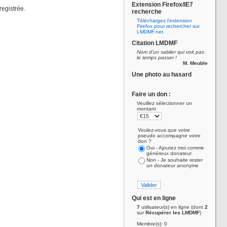
Extension Firefox/IE7
registrée.
recherche
Téléchargez l'extension
Firefox pour rechercher sur
LMDMF.net
Citation LMDMF
Nom d'un sablier qui voit pas
le temps passer !
M. Meuble
Une photo au hasard
Faire un don :
Veuillez sélectionner un
montant
Voulez-vous que votre
pseudo accompagne votre
don ?
Oui - Ajoutez moi comme
généreux donateur
Non - Je souhaite rester
un donateur anonyme
Qui est en ligne
7
utilisateur(s) en ligne (dont
2
sur
Récupérer les LMDMF
)
Membre(s): 0