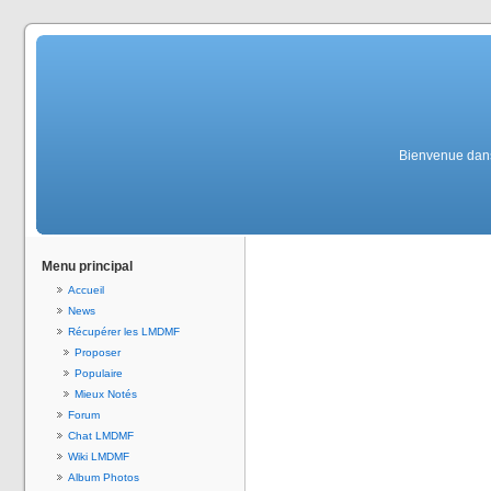
Bienvenue dans 
Menu principal
Accueil
News
Récupérer les LMDMF
Proposer
Populaire
Mieux Notés
Forum
Chat LMDMF
Wiki LMDMF
Album Photos