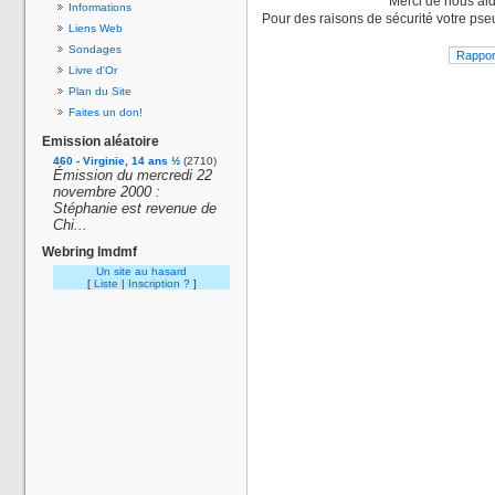
Merci de nous aid
Informations
Pour des raisons de sécurité votre pse
Liens Web
Sondages
Livre d'Or
Plan du Site
Faites un don!
Emission aléatoire
460 - Virginie, 14 ans ½
(2710)
Émission du mercredi 22
novembre 2000 :
Stéphanie est revenue de
Chi...
Webring lmdmf
Un site au hasard
[
Liste
|
Inscription ?
]