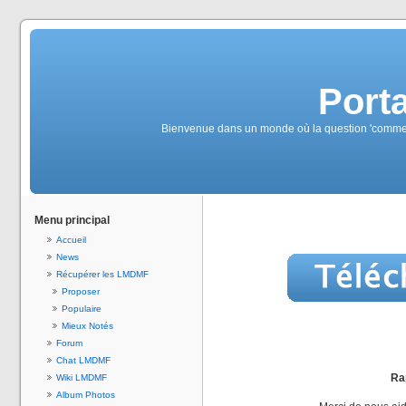
Port
Bienvenue dans un monde où la question 'commen
Menu principal
Accueil
News
Récupérer les LMDMF
Proposer
Populaire
Mieux Notés
Forum
Chat LMDMF
Rap
Wiki LMDMF
Album Photos