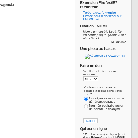
Extension Firefox/IE7
registrée.
recherche
Téléchargez l'extension
Firefox pour rechercher sur
LMDMF.net
Citation LMDMF
Nom d'un meuble Louis XV
en contreplaqué garanti 3 ans
chez Ikea !
M. Meuble
Une photo au hasard
Faire un don :
Veuillez sélectionner un
montant
Voulez-vous que votre
pseudo accompagne votre
don ?
Oui - Ajoutez moi comme
généreux donateur
Non - Je souhaite rester
un donateur anonyme
Qui est en ligne
12
utilisateur(s) en ligne (dont
4
sur
Récupérer les LMDMF
)