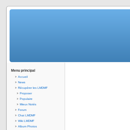
Menu principal
Accueil
News
Récupérer les LMDMF
Proposer
Populaire
Mieux Notés
Forum
Chat LMDMF
Wiki LMDMF
Album Photos