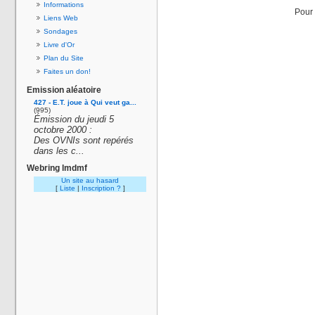
Informations
Pour 
Liens Web
Sondages
Livre d'Or
Plan du Site
Faites un don!
Emission aléatoire
427 - E.T. joue à Qui veut ga...
(995)
Émission du jeudi 5
octobre 2000 :
Des OVNIs sont repérés
dans les c...
Webring lmdmf
Un site au hasard
[
Liste
|
Inscription ?
]