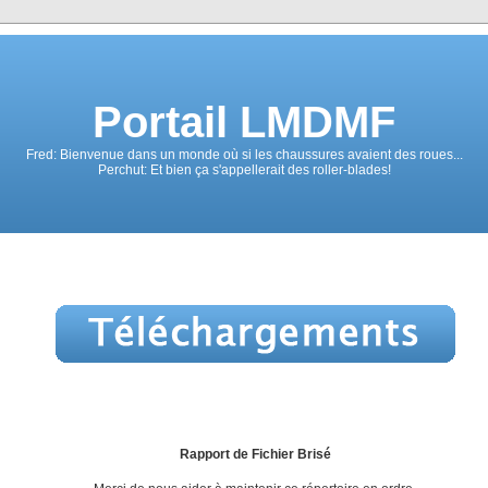
Portail LMDMF
Fred: Bienvenue dans un monde où si les chaussures avaient des roues...
Perchut: Et bien ça s'appellerait des roller-blades!
Rapport de Fichier Brisé