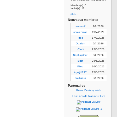
Membre(s): 0
Invité(s): 12
plus...
Nouveaux membres
simsicoif
1/8/2026
spokenman
19/7/2026
xfog
17/7/2026
Oballon
9/7/2026
xRevIt
23/6/2026
Sophkipleut
6/6/2026
Bgsf
28/5/2026
Pline
16/5/2026
toyaji1797
15/5/2026
sakkaoui
8/5/2026
Partenaires
Heroic Fantasy World
Les Fans de Monsieur Fred