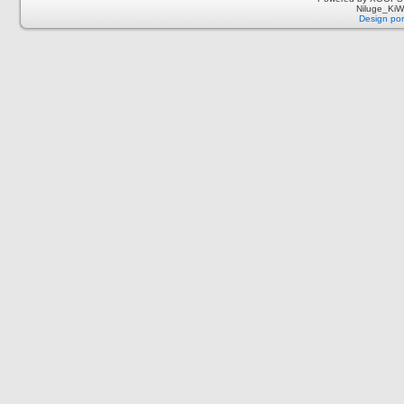
Niluge_KiWi
Design por