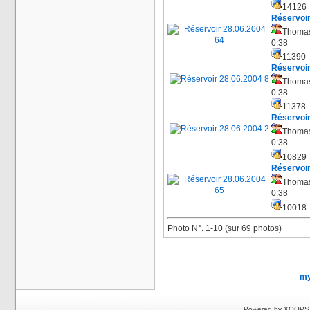
1412
Réservoir
Thoma
0:38
11390
Réservoir
Thoma
0:38
11378
Réservoir
Thoma
0:38
1082
Réservoir
Thoma
0:38
1001
Photo N°. 1-10 (sur 69 photos)
my
Powered by XOOPS 