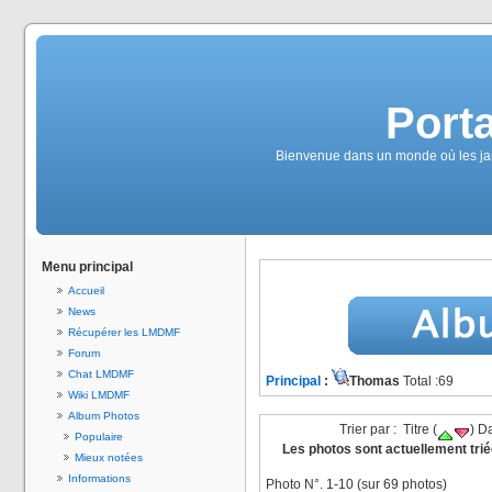
Port
Bienvenue dans un monde où les jam
Menu principal
Accueil
News
Récupérer les LMDMF
Forum
Chat LMDMF
Principal
:
Thomas
Total :69
Wiki LMDMF
Album Photos
Trier par : Titre (
) Da
Populaire
Les photos sont actuellement triée
Mieux notées
Informations
Photo N°. 1-10 (sur 69 photos)