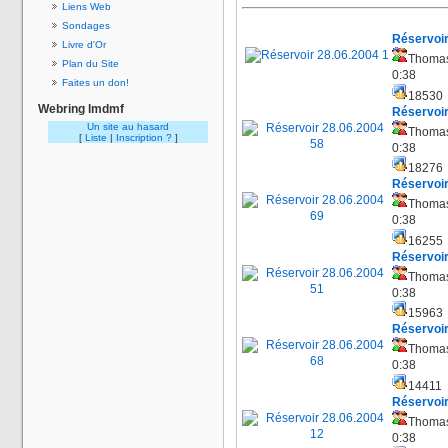
Liens Web
Sondages
Réservoir
Livre d'Or
Thoma
Plan du Site
0:38
Faites un don!
1853
Webring lmdmf
Réservoir
Un site au hasard
Thoma
[
Liste
|
Inscription ?
]
0:38
1827
Réservoir
Thoma
0:38
1625
Réservoir
Thoma
0:38
1596
Réservoir
Thoma
0:38
14411
Réservoir
Thoma
0:38