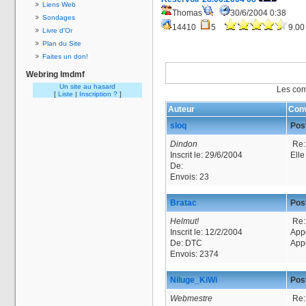
Liens Web
Thomas
30/6/2004 0:38
Sondages
14410
5
9.00
Livre d'Or
Plan du Site
Faites un don!
Webring lmdmf
Un site au hasard
Les com
[
Liste
|
Inscription ?
]
Auteur
Conv
sloq
Post
Dindon
Re:
Inscrit le:
29/6/2004
Ell
De:
Envois:
23
Bratac
Post
Helmut!
Re:
Inscrit le:
12/2/2004
Appo
De:
DTC
App
Envois:
2374
Niluge_KiWi
Post
Webmestre
Re: