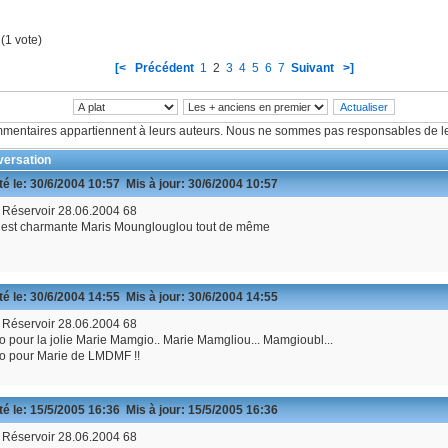
 (1 vote)
[<
Précédent
1
2
3
4
5
6
7
Suivant
>]
mentaires appartiennent à leurs auteurs. Nous ne sommes pas responsables de le
ersation
é le:
30/6/2004 10:57
Mis à jour:
30/6/2004 10:57
 Réservoir 28.06.2004 68
e est charmante Maris Mounglouglou tout de même
é le:
30/6/2004 14:55
Mis à jour:
30/6/2004 14:55
 Réservoir 28.06.2004 68
 pour la jolie Marie Mamgio.. Marie Mamgliou... Mamgioubl...
o pour Marie de LMDMF !!
é le:
15/5/2005 16:36
Mis à jour:
15/5/2005 16:36
 Réservoir 28.06.2004 68