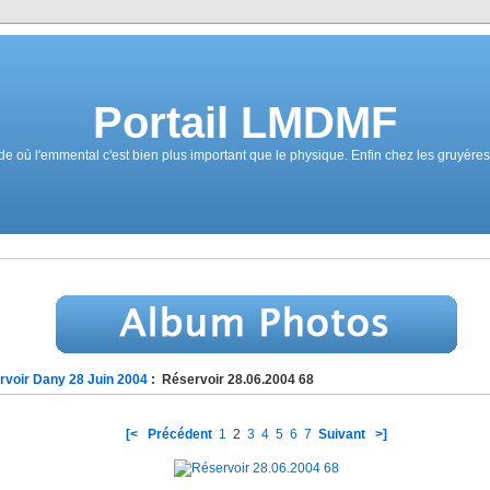
Portail LMDMF
où l'emmental c'est bien plus important que le physique. Enfin chez les gruyères 
rvoir Dany 28 Juin 2004
: Réservoir 28.06.2004 68
[<
Précédent
1
2
3
4
5
6
7
Suivant
>]