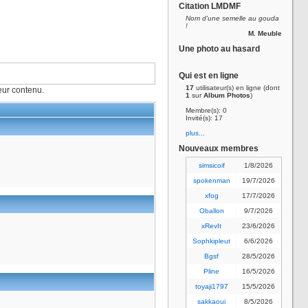
Citation LMDMF
Nom d'une semelle au gouda
!
M. Meuble
Une photo au hasard
Qui est en ligne
17
utilisateur(s) en ligne (dont
ur contenu.
1
sur
Album Photos
)
Membre(s): 0
Invité(s): 17
plus...
Nouveaux membres
simsicoif
1/8/2026
spokenman
19/7/2026
xfog
17/7/2026
Oballon
9/7/2026
xRevIt
23/6/2026
Sophkipleut
6/6/2026
Bgsf
28/5/2026
Pline
16/5/2026
toyaji1797
15/5/2026
sakkaoui
8/5/2026