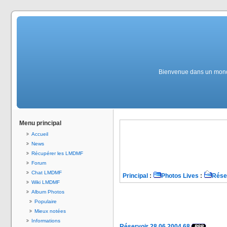
Bienvenue dans un monde 
Menu principal
Accueil
News
Récupérer les LMDMF
Forum
Chat LMDMF
Principal
:
Photos Lives
:
Rése
Wiki LMDMF
Album Photos
Populaire
Mieux notées
Informations
Réservoir 28.06.2004 68