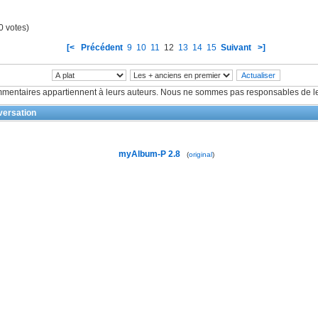
0 votes)
[<
Précédent
9
10
11
12
13
14
15
Suivant
>]
mentaires appartiennent à leurs auteurs. Nous ne sommes pas responsables de le
ersation
myAlbum-P 2.8
(
original
)