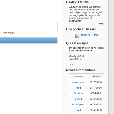
Citation LMDMF
Bienvenue dans un monde
où l'alcool et le tabac sont
des pièges légaux, sauf qu'il
ne s'agit plus là de jeux de
construction mais de
destruction.
Fred
Une photo au hasard
ur contenu.
Qui est en ligne
10
utilisateur(s) en ligne (dont
1
sur
Album Photos
)
Membre(s): 0
Invité(s): 10
plus...
Nouveaux membres
simsicoif
1/8/2026
spokenman
19/7/2026
xfog
17/7/2026
Oballon
9/7/2026
xRevIt
23/6/2026
Sophkipleut
6/6/2026
Bgsf
28/5/2026