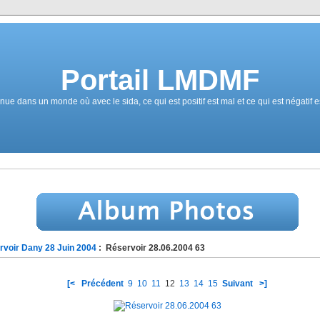
Portail LMDMF
ue dans un monde où avec le sida, ce qui est positif est mal et ce qui est négatif e
rvoir Dany 28 Juin 2004
: Réservoir 28.06.2004 63
[<
Précédent
9
10
11
12
13
14
15
Suivant
>]