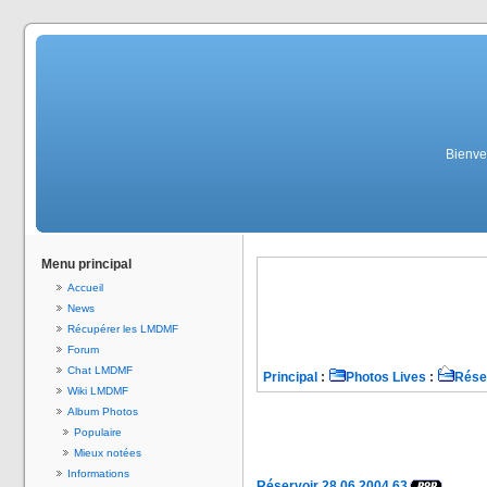
Bienven
Menu principal
Accueil
News
Récupérer les LMDMF
Forum
Chat LMDMF
Principal
:
Photos Lives
:
Rése
Wiki LMDMF
Album Photos
Populaire
Mieux notées
Informations
Réservoir 28.06.2004 63