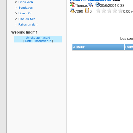
Liens Web
Thomas
30/6/2004 0:38
Sondages
7390
0
0.00 (
Livre d'Or
Plan du Site
Faites un don!
Webring lmdmf
Un site au hasard
Les com
[
Liste
|
Inscription ?
]
Auteur
Conv