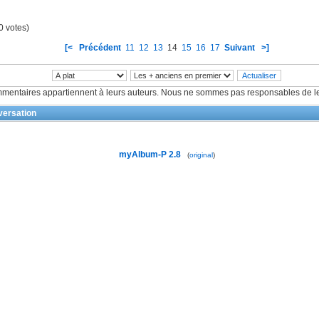
0 votes)
[<
Précédent
11
12
13
14
15
16
17
Suivant
>]
mentaires appartiennent à leurs auteurs. Nous ne sommes pas responsables de le
ersation
myAlbum-P 2.8
(
original
)