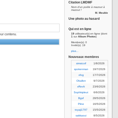
Citation LMDMF
Nom d'un poële à mazout à
mazout !
M. Meuble
Une photo au hasard
Qui est en ligne
19
utilisateur(s) en ligne (dont
ur contenu.
1
sur
Album Photos
)
Membre(s): 0
Invité(s): 19
plus...
Nouveaux membres
simsicoif
1/8/2026
spokenman
19/7/2026
xfog
17/7/2026
Oballon
9/7/2026
xRevIt
23/6/2026
Sophkipleut
6/6/2026
Bgsf
28/5/2026
Pline
16/5/2026
toyaji1797
15/5/2026
sakkaoui
8/5/2026