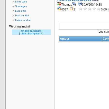
Liens Web
Thomas
30/6/2004 0:38
Sondages
6537
2
0.00 (
Livre d'Or
Plan du Site
Faites un don!
Webring lmdmf
Un site au hasard
Les com
[
Liste
|
Inscription ?
]
Auteur
Conv