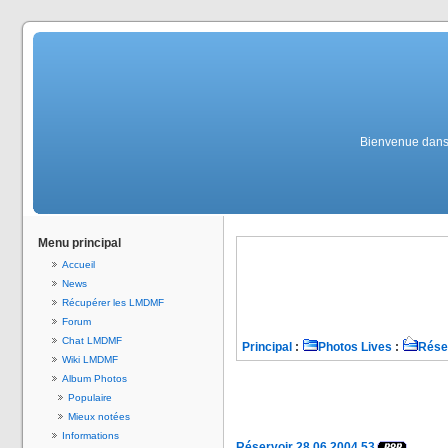
Bienvenue dans 
Menu principal
Accueil
News
Récupérer les LMDMF
Forum
Chat LMDMF
Principal
:
Photos Lives
:
Rése
Wiki LMDMF
Album Photos
Populaire
Mieux notées
Informations
Réservoir 28.06.2004 53