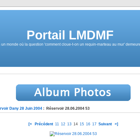
Portail LMDMF
un monde où la question 'comment cloue-t-on un requin-marteau au mur' demeure
rvoir Dany 28 Juin 2004
: Réservoir 28.06.2004 53
[<
Précédent
11
12
13
14
15
16
17
Suivant
>]