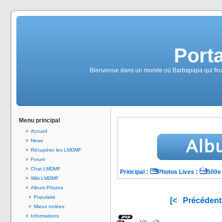
Port
Bienvenue dans un monde où Barbapapa qui finalem
Menu principal
Accueil
News
Récupérer les LMDMF
Forum
Chat LMDMF
Principal
:
Photos Lives
:
500e 
Wiki LMDMF
Album Photos
Populaire
[<
Précédent
Mieux notées
Informations