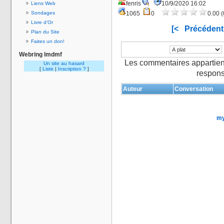
fenris
10/9/2020 16:02
Liens Web
Sondages
1065
0
0.00 (
Livre d'Or
[<
Précédent
Plan du Site
Faites un don!
Webring lmdmf
Les commentaires appartien
Un site au hasard
[
Liste
|
Inscription ?
]
respons
Auteur
Conversation
my