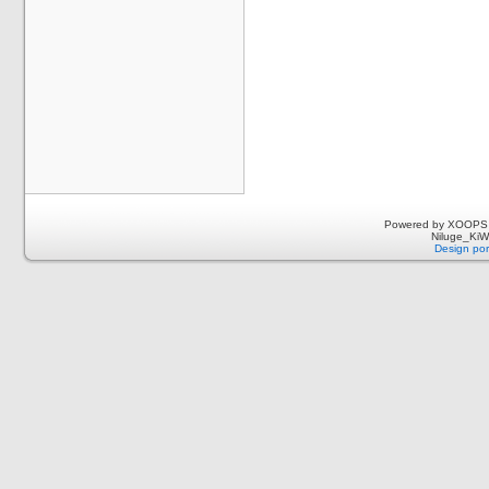
Powered by XOOPS 
Niluge_KiWi
Design por