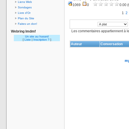
Liens Web
1069
0
0.00 (
Sondages
1
2
Livre d'Or
Plan du Site
Faites un don!
Les commentaires appartiennent à l
Webring lmdmf
Un site au hasard
[
Liste
|
Inscription ?
]
Auteur
Conversation
my