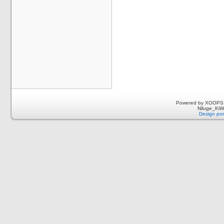
Powered by XOOPS 
Niluge_KiWi
Design por