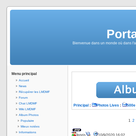
Port
Bienvenue dans un monde où dans l'alc
Menu principal
Accueil
News
Récupérer les LMDMF
Forum
Chat LMDMF
Principal
:
Photos Lives
:
500e 
Wiki LMDMF
Album Photos
1
2
Populaire
Mieux notées
Informations
fenris
10/9/2020 16:02