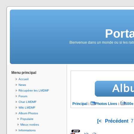
Port
Bienvenue dans un monde ou si les rats é
Menu principal
Accueil
News
Récupérer les LMDMF
Forum
Chat LMDMF
Principal
:
Photos Lives
:
500e 
Wiki LMDMF
Album Photos
Populaire
[<
Précédent
7
Mieux notées
Informations