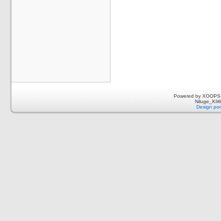
Powered by XOOPS 
Niluge_KiWi
Design por