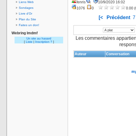
fenris
10/9/2020 16:02
Liens Web
Sondages
1076
0
0.00 (
Livre d'Or
[<
Précédent
7
Plan du Site
Faites un don!
Webring lmdmf
Les commentaires appartien
Un site au hasard
[
Liste
|
Inscription ?
]
respons
Auteur
Conversation
my