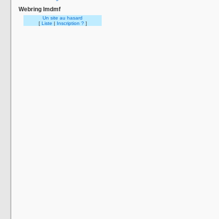
Webring lmdmf
Un site au hasard
[
Liste
|
Inscription ?
]