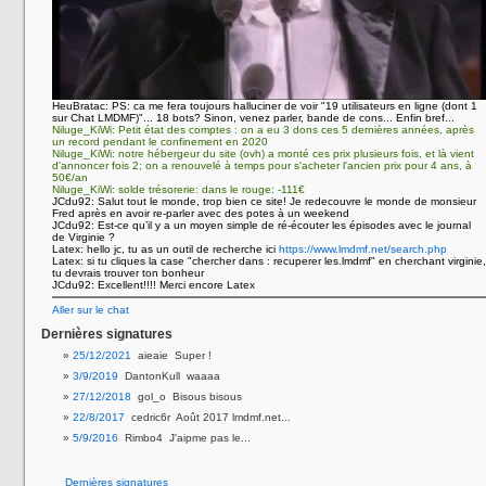
HeuBratac:
PS: ca me fera toujours halluciner de voir "19 utilisateurs en ligne (dont 1
sur Chat LMDMF)"... 18 bots? Sinon, venez parler, bande de cons... Enfin bref...
Niluge_KiWi:
Petit état des comptes : on a eu 3 dons ces 5 dernières années, après
un record pendant le confinement en 2020
Niluge_KiWi:
notre hébergeur du site (ovh) a monté ces prix plusieurs fois, et là vient
d'annoncer fois 2; on a renouvelé à temps pour s'acheter l'ancien prix pour 4 ans, à
50€/an
Niluge_KiWi:
solde trésorerie: dans le rouge: -111€
JCdu92:
Salut tout le monde, trop bien ce site! Je redecouvre le monde de monsieur
Fred après en avoir re-parler avec des potes à un weekend
JCdu92:
Est-ce qu’il y a un moyen simple de ré-écouter les épisodes avec le journal
de Virginie ?
Latex:
hello jc, tu as un outil de recherche ici
https://www.lmdmf.net/search.php
Latex:
si tu cliques la case "chercher dans : recuperer les.lmdmf" en cherchant virginie,
tu devrais trouver ton bonheur
JCdu92:
Excellent!!!! Merci encore Latex
Aller sur le chat
Dernières signatures
25/12/2021
aieaie Super !
3/9/2019
DantonKull waaaa
27/12/2018
gol_o Bisous bisous
22/8/2017
cedric6r Août 2017 lmdmf.net...
5/9/2016
Rimbo4 J'aipme pas le...
Dernières signatures