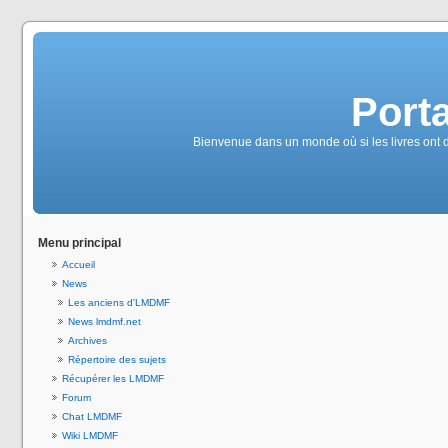
Port
Bienvenue dans un monde où si les livres ont des
Menu principal
Accueil
News
Les anciens d'LMDMF
News lmdmf.net
Archives
Répertoire des sujets
Récupérer les LMDMF
Forum
Chat LMDMF
Wiki LMDMF