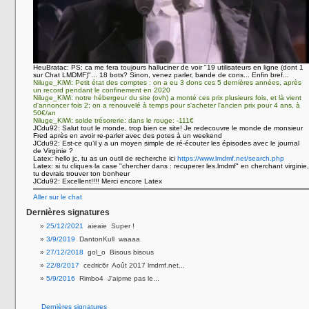
HeuBratac:
PS: ca me fera toujours halluciner de voir "19 utilisateurs en ligne (dont 1
sur Chat LMDMF)"... 18 bots? Sinon, venez parler, bande de cons... Enfin bref...
Niluge_KiWi:
Petit état des comptes : on a eu 3 dons ces 5 dernières années, après
un record pendant le confinement en 2020
Niluge_KiWi:
notre hébergeur du site (ovh) a monté ces prix plusieurs fois, et là vient
d'annoncer fois 2; on a renouvelé à temps pour s'acheter l'ancien prix pour 4 ans, à
50€/an
Niluge_KiWi:
solde trésorerie: dans le rouge: -111€
JCdu92:
Salut tout le monde, trop bien ce site! Je redecouvre le monde de monsieur
Fred après en avoir re-parler avec des potes à un weekend
JCdu92:
Est-ce qu’il y a un moyen simple de ré-écouter les épisodes avec le journal
de Virginie ?
Latex:
hello jc, tu as un outil de recherche ici
https://www.lmdmf.net/search.php
Latex:
si tu cliques la case "chercher dans : recuperer les.lmdmf" en cherchant virginie,
tu devrais trouver ton bonheur
JCdu92:
Excellent!!!! Merci encore Latex
Aller sur le chat
Dernières signatures
25/12/2021
aieaie Super !
3/9/2019
DantonKull waaaa
27/12/2018
gol_o Bisous bisous
22/8/2017
cedric6r Août 2017 lmdmf.net...
5/9/2016
Rimbo4 J'aipme pas le...
Dernières signatures