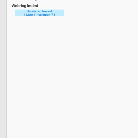
Webring lmdmf
Un site au hasard
[
Liste
|
Inscription ?
]