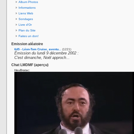
Album Photos
Informations
Liens Web
Sondages
Livre d'Or
Plan du Site
Faites un don!
Emission aléatoire
645 - Léon-Tom Cruise, aventu...
(1221)
Émission du lundi 9 décembre 2002 :
C'est dimanche, Noël approch...
Chat LMDMF (aperçu)
HeuBratac: