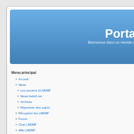
Port
Bienvenue dans un monde où 
Menu principal
Accueil
News
Les anciens d'LMDMF
News lmdmf.net
Archives
Répertoire des sujets
Récupérer les LMDMF
Forum
Chat LMDMF
Wiki LMDMF