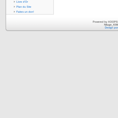
Livre d'Or
Plan du Site
Faites un don!
Powered by XOOPS 
Niluge_KiWi
Design por