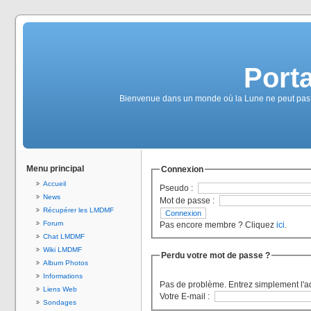
Port
Bienvenue dans un monde où la Lune ne peut pas se
Menu principal
Connexion
Accueil
Pseudo :
News
Mot de passe :
Récupérer les LMDMF
Forum
Pas encore membre ? Cliquez
ici
.
Chat LMDMF
Wiki LMDMF
Perdu votre mot de passe ?
Album Photos
Informations
Pas de problème. Entrez simplement l'a
Liens Web
Votre E-mail :
Sondages