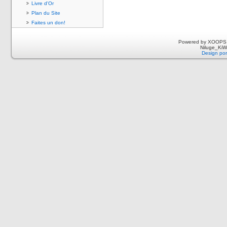
Livre d'Or
Plan du Site
Faites un don!
Powered by XOOPS 
Niluge_KiWi
Design por