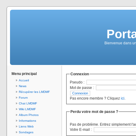
Port
Bienvenue dans un 
Menu principal
Connexion
Accueil
Pseudo :
News
Mot de passe :
Récupérer les LMDMF
Forum
Pas encore membre ? Cliquez
ici
.
Chat LMDMF
Wiki LMDMF
Perdu votre mot de passe ?
Album Photos
Informations
Pas de problème. Entrez simplement l'a
Liens Web
Votre E-mail :
Sondages