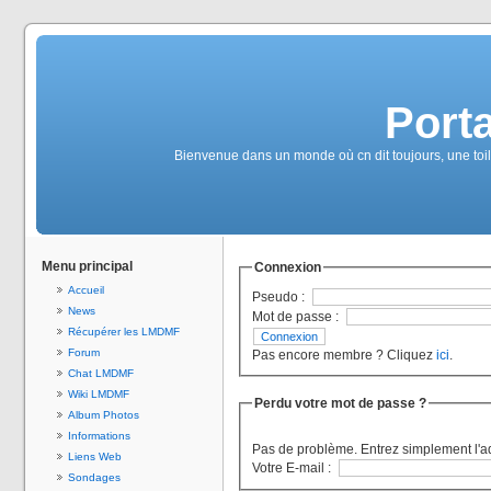
Port
Bienvenue dans un monde où cn dit toujours, une toile
Menu principal
Connexion
Accueil
Pseudo :
News
Mot de passe :
Récupérer les LMDMF
Forum
Pas encore membre ? Cliquez
ici
.
Chat LMDMF
Wiki LMDMF
Perdu votre mot de passe ?
Album Photos
Informations
Pas de problème. Entrez simplement l'a
Liens Web
Votre E-mail :
Sondages