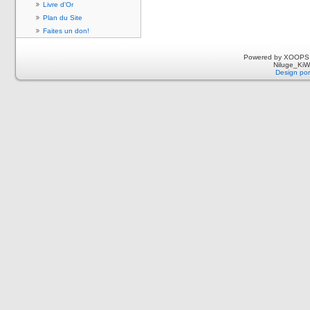
Livre d'Or
Plan du Site
Faites un don!
Powered by XOOPS 
Niluge_KiWi
Design por