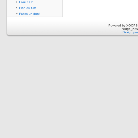
Livre d'Or
Plan du Site
Faites un don!
Powered by XOOPS 
Niluge_KiWi
Design por