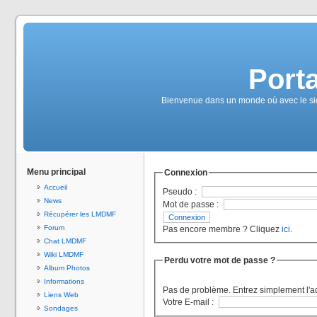
Port
Bienvenue dans un monde où avec le sida, 
Menu principal
Connexion
Accueil
Pseudo :
News
Mot de passe :
Récupérer les LMDMF
Forum
Pas encore membre ? Cliquez
ici
.
Chat LMDMF
Wiki LMDMF
Perdu votre mot de passe ?
Album Photos
Informations
Pas de problème. Entrez simplement l'a
Liens Web
Votre E-mail :
Sondages