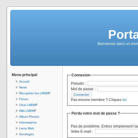
Port
Bienvenue dans un monde
Menu principal
Connexion
Accueil
Pseudo :
News
Mot de passe :
Récupérer les LMDMF
Forum
Pas encore membre ? Cliquez
ici
.
Chat LMDMF
Wiki LMDMF
Perdu votre mot de passe ?
Album Photos
Informations
Pas de problème. Entrez simplement l'a
Liens Web
Votre E-mail :
Sondages