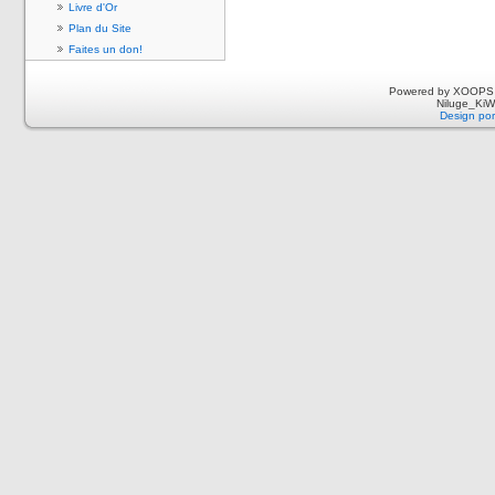
Livre d'Or
Plan du Site
Faites un don!
Powered by XOOPS 
Niluge_KiWi
Design por