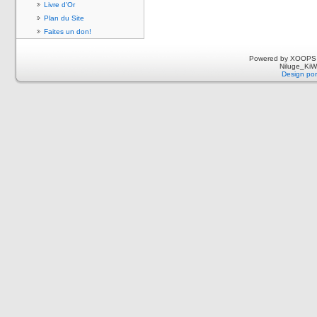
Livre d'Or
Plan du Site
Faites un don!
Powered by XOOPS 
Niluge_KiWi
Design por