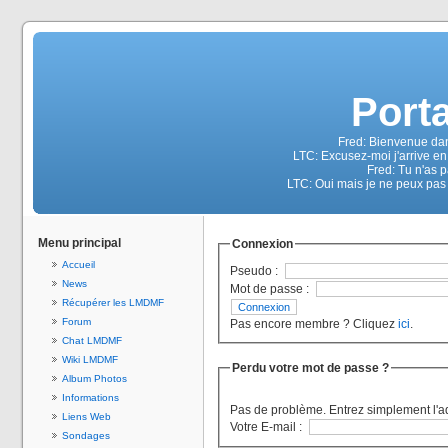
Port
Fred: Bienvenue dan
LTC: Excusez-moi j'arrive en
Fred: Tu n'as 
LTC: Oui mais je ne peux pas
Menu principal
Connexion
Accueil
Pseudo :
News
Mot de passe :
Récupérer les LMDMF
Forum
Pas encore membre ? Cliquez
ici
.
Chat LMDMF
Wiki LMDMF
Perdu votre mot de passe ?
Album Photos
Informations
Pas de problème. Entrez simplement l'a
Liens Web
Votre E-mail :
Sondages