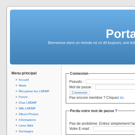
Port
Bienvenue dans un monde où cn dit toujours, une toile
Menu principal
Connexion
Accueil
Pseudo :
News
Mot de passe :
Récupérer les LMDMF
Forum
Pas encore membre ? Cliquez
ici
.
Chat LMDMF
Wiki LMDMF
Perdu votre mot de passe ?
Album Photos
Informations
Pas de problème. Entrez simplement l'a
Liens Web
Votre E-mail :
Sondages