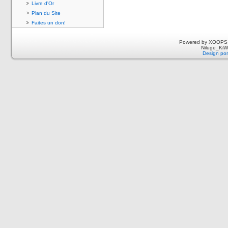
Livre d'Or
Plan du Site
Faites un don!
Powered by XOOPS 
Niluge_KiWi
Design por