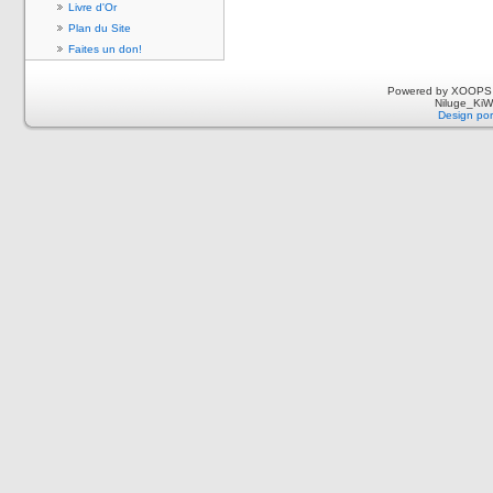
Livre d'Or
Plan du Site
Faites un don!
Powered by XOOPS 
Niluge_KiWi
Design por