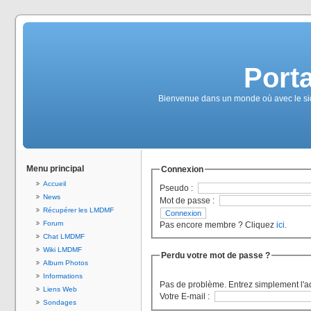
Port
Bienvenue dans un monde où avec le sida, 
Menu principal
Connexion
Accueil
Pseudo :
News
Mot de passe :
Récupérer les LMDMF
Forum
Pas encore membre ? Cliquez
ici
.
Chat LMDMF
Wiki LMDMF
Perdu votre mot de passe ?
Album Photos
Informations
Pas de problème. Entrez simplement l'a
Liens Web
Votre E-mail :
Sondages