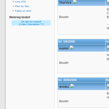
Livre d'Or
ThorVick
Plan du Site
Q
Faites un don!
C
Boudin
B
Webring lmdmf
Un site au hasard
[
Liste
|
Inscription ?
]
N
62
5/9/2006
m
nuptial
m
j
Boudin
61
30/8/2006
B
drmika
B
vi
Boudin