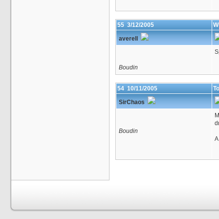
55
3/12/2005
W
averell
S
Boudin
54
10/11/2005
T
SirChaos
M
d
Boudin
A