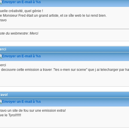
uelle créativité, quel génie !
e Monsieur Fred était un grand artiste, et ce sîte web le lui rend bien.
ravo
ote du webmestre: Merci
erci
erci
e decouvre cette emission a traver :"les x-men sur scene" que j ai telecharger par 
ravo!
ravo un site de fou sur une emission extra!
ve le Tyrol!!!!!!