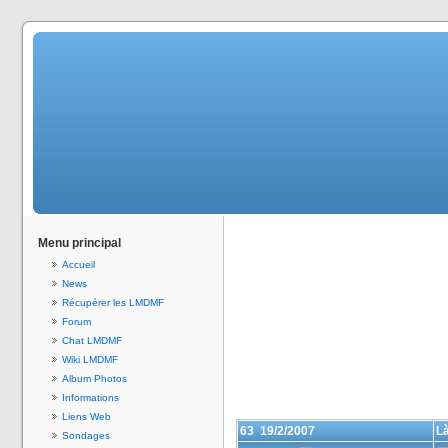
Menu principal
Accueil
News
Récupérer les LMDMF
Forum
Chat LMDMF
Wiki LMDMF
Album Photos
Informations
Liens Web
63
19/2/2007
Là
Sondages