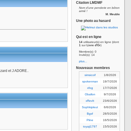
Citation LMDMF
Nom d'une penderie en béton
armé !
M. Meuble
Une photo au hasard
Qui est en ligne
14
utilisateur(s) en ligne (dont
1
sur
Livre d'Or
)
Membre(s): 0
Invité(s): 14
plus...
Nouveaux membres
hazard et J ADORE..
simsicoif
1/8/2026
spokenman
19/7/2026
xfog
17/7/2026
Oballon
9/7/2026
xRevIt
23/6/2026
Sophkipleut
6/6/2026
Bgsf
28/5/2026
Pline
16/5/2026
toyaji1797
15/5/2026