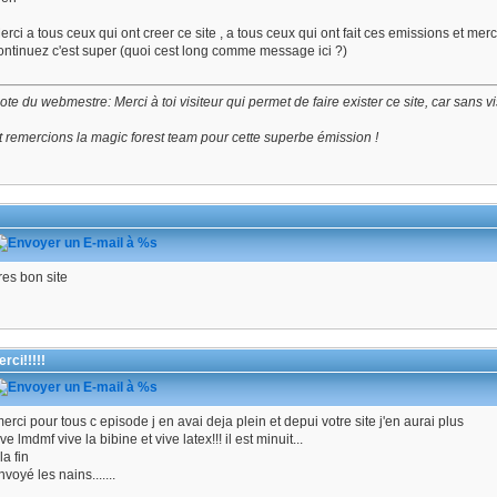
erci a tous ceux qui ont creer ce site , a tous ceux qui ont fait ces emissions et merc
ontinuez c'est super (quoi cest long comme message ici ?)
ote du webmestre: Merci à toi visiteur qui permet de faire exister ce site, car sans vis
t remercions la magic forest team pour cette superbe émission !
res bon site
rci!!!!!
erci pour tous c episode j en avai deja plein et depui votre site j'en aurai plus
ive lmdmf vive la bibine et vive latex!!! il est minuit...
la fin
nvoyé les nains.......