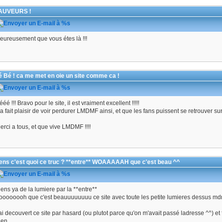
AUVEURS !
eureusement que vous étes là !!!
 Bé ! ca me met en oie un site comme ca !
ééé !!! Bravo pour le site, il est vraiment excellent !!!!!
a fait plaisir de voir perdurer LMDMF ainsi, et que les fans puissent se retrouver sur
erci a tous, et que vive LMDMF !!!!
ens c'est quoi ce truc ? **entre** WOAAAAAH que c'est beau ^^
iens ya de la lumiere par la **entre**
oooooooh que c'est beauuuuuuuu ce site avec toute les petite lumieres dessus md
ai decouvert ce site par hasard (ou plutot parce qu'on m'avait passé ladresse ^^) e
ien