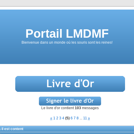
Portail LMDMF
Bienvenue dans un monde où les souris sont les reines!
Le livre d'or contient
103
messages
«
1
2
3
4
(5)
6
7
8
...
11
»
 il est content