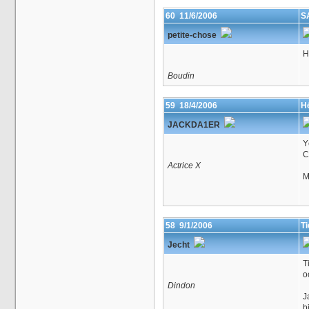
60
11/6/2006
S
petite-chose
H
Boudin
59
18/4/2006
Hé
JACKDA1ER
Y
C
Actrice X
M
58
9/1/2006
Ti
Jecht
T
o
Dindon
J
b