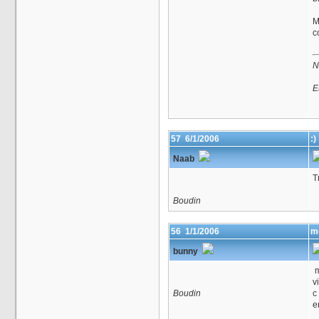
M
c
N
E
57
6/1/2006
:)
Naab
T
Boudin
56
1/1/2006
me
bunny
m
v
Boudin
c 
e