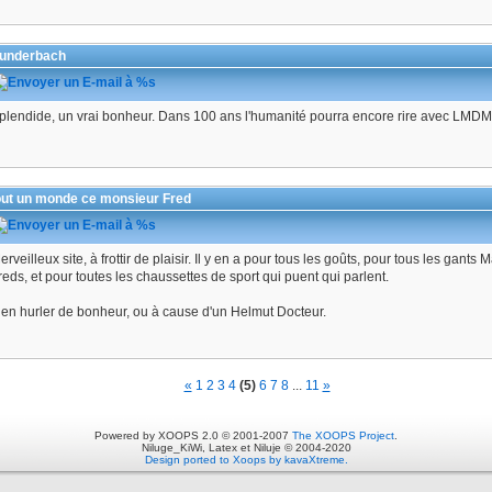
underbach
plendide, un vrai bonheur. Dans 100 ans l'humanité pourra encore rire avec LMDMF
out un monde ce monsieur Fred
erveilleux site, à frottir de plaisir. Il y en a pour tous les goûts, pour tous les gan
reds, et pour toutes les chaussettes de sport qui puent qui parlent.
 en hurler de bonheur, ou à cause d'un Helmut Docteur.
«
1
2
3
4
(5)
6
7
8
...
11
»
Powered by XOOPS 2.0 © 2001-2007
The XOOPS Project
.
Niluge_KiWi, Latex et Niluje © 2004-2020
Design ported to Xoops by kavaXtreme.