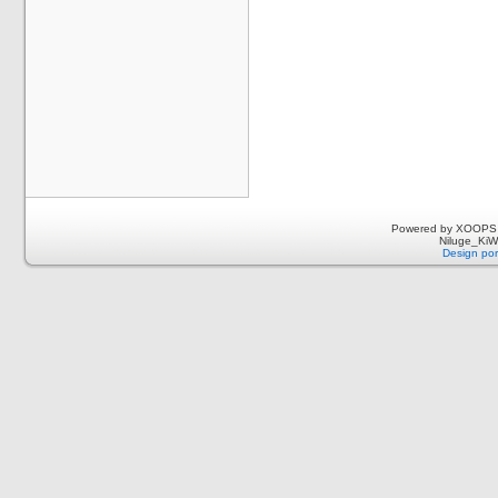
Powered by XOOPS 
Niluge_KiWi
Design por