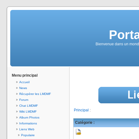
Port
Bienvenue dans un monde
Menu principal
Accueil
News
Récupérer les LMDMF
Forum
Chat LMDMF
Principal
:
Wiki LMDMF
Album Photos
Catégorie :
Informations
Liens Web
Populaire