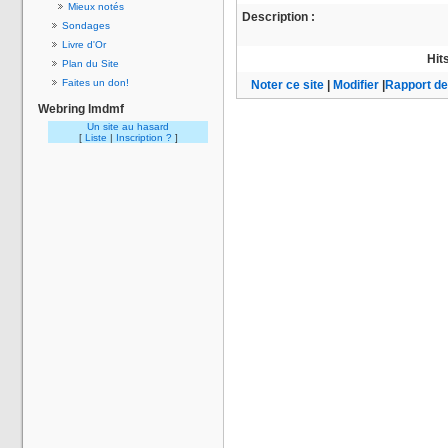
Mieux notés
Description :
Sondages
Livre d'Or
Hit
Plan du Site
Faites un don!
Noter ce site
|
Modifier
|
Rapport de 
Webring lmdmf
Un site au hasard
[
Liste
|
Inscription ?
]