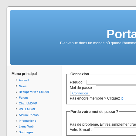
Port
Bienvenue dans un monde où quand l'homme au 
Menu principal
Connexion
Accueil
Pseudo :
News
Mot de passe :
Récupérer les LMDMF
Forum
Pas encore membre ? Cliquez
ici
.
Chat LMDMF
Wiki LMDMF
Perdu votre mot de passe ?
Album Photos
Informations
Pas de problème. Entrez simplement l'a
Liens Web
Votre E-mail :
Sondages