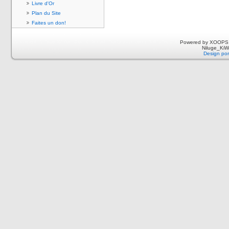
Livre d'Or
Plan du Site
Faites un don!
Powered by XOOPS 
Niluge_KiWi
Design por