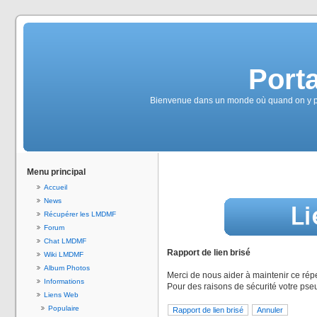
Port
Bienvenue dans un monde où quand on y pen
Menu principal
Accueil
News
Récupérer les LMDMF
Forum
Chat LMDMF
Rapport de lien brisé
Wiki LMDMF
Album Photos
Merci de nous aider à maintenir ce répe
Informations
Pour des raisons de sécurité votre pse
Liens Web
Populaire