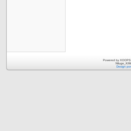
Powered by XOOPS 
Niluge_KiWi
Design por