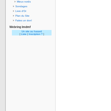
Mieux notés
Sondages
Livre d'Or
Plan du Site
Faites un don!
Webring lmdmf
Un site au hasard
[
Liste
|
Inscription ?
]