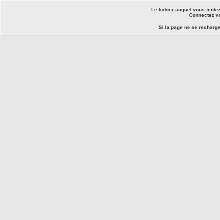
Le fichier auquel vous tente
Connectez vo
Si la page ne se recharg