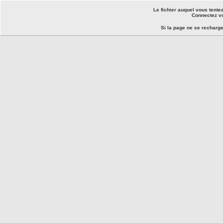
Le fichier auquel vous tente
Connectez vo
Si la page ne se recharg