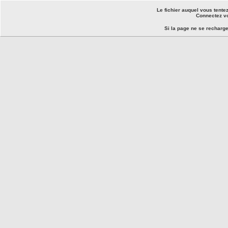
Le fichier auquel vous tente
Connectez vo
Si la page ne se recharg