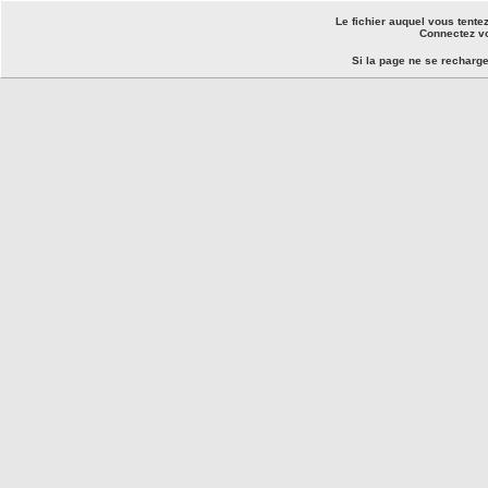
Le fichier auquel vous tente
Connectez vo
Si la page ne se recharg