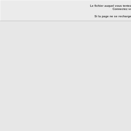
Le fichier auquel vous tente
Connectez vo
Si la page ne se recharg