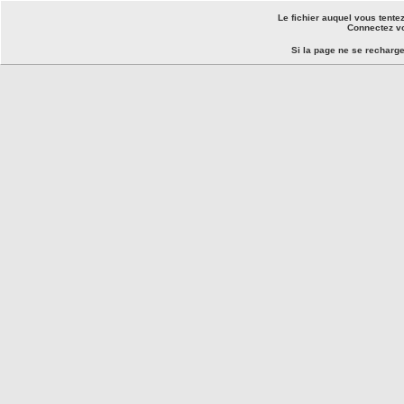
Le fichier auquel vous tente
Connectez vo
Si la page ne se recharg