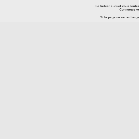
Le fichier auquel vous tente
Connectez vo
Si la page ne se recharg