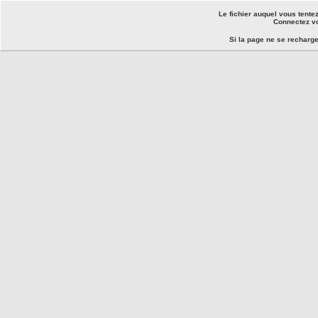
Le fichier auquel vous tente
Connectez vo
Si la page ne se recharg