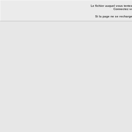
Le fichier auquel vous tente
Connectez vo
Si la page ne se recharg