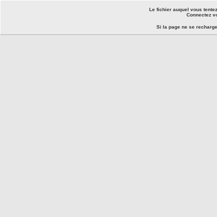
Le fichier auquel vous tente
Connectez vo
Si la page ne se recharg