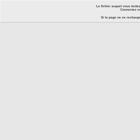
Le fichier auquel vous tente
Connectez vo
Si la page ne se recharg