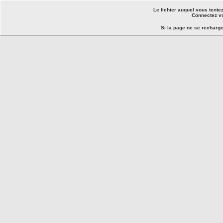
Le fichier auquel vous tente
Connectez vo
Si la page ne se recharg