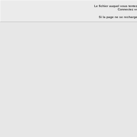
Le fichier auquel vous tente
Connectez vo
Si la page ne se recharg