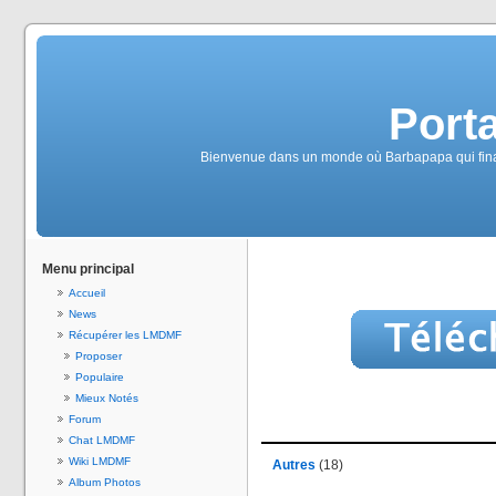
Port
Bienvenue dans un monde où Barbapapa qui finalem
Menu principal
Accueil
News
Récupérer les LMDMF
Proposer
Populaire
Mieux Notés
Forum
Chat LMDMF
Wiki LMDMF
Autres
(18)
Album Photos