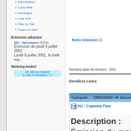
Informations
Liens Web
Sondages
Livre d'Or
Plan du Site
Faites un don!
Emission aléatoire
Notre émission
(1)
602 - Apocalypse
(1334)
Émission du jeudi 5 juillet
2001 :
Lundi 9 juillet 2001, la forêt
ma...
Webring lmdmf
Nombre total de fichiers : 653
Un site au hasard
[
Liste
|
Inscription ?
]
Dernières Listes
Catégorie :
: ÉMISSIONS !
Saison
261 - Capitaine Flam
Description :