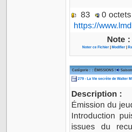
83
0 octet
https://www.lmd
Note 
Noter ce Fichier
|
Modifier
|
Ra
Catégorie :
: ÉMISSIONS !
Saison
279 - La Vie secrète de Walter M
Description :
Émission du jeu
Introduction pu
issues du rec