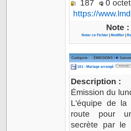
187
0 octe
https://www.lmd
Note 
Noter ce Fichier
|
Modifier
|
Ra
Catégorie :
: ÉMISSIONS !
Saison
161 - Mariage arrangé
Description :
Émission du lund
L'équipe de la
route pour un
secrète par le 