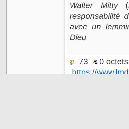
Walter Mitty
(J
responsabilité 
avec un lemmi
Dieu
73
0 octet
https://www.lmd
Note 
Noter ce Fichier
|
Modifier
|
Ra
Catégorie :
: ÉMISSIONS !
Saison
583 - Sketchs