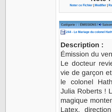
Noter ce Fichier
|
Modifier
|
Ra
Catégorie :
: ÉMISSIONS !
Saison
244 - Le Mariage du colonel Hath
Description :
Émission du ven
Le docteur revi
vie de garçon e
le colonel Ha
Julia Roberts ! 
magique montent
Latex, directio