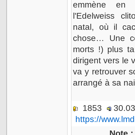
emmène en f
l'Edelweiss cli
natal, où il ca
chose… Une co
morts !) plus 
dirigent vers le 
va y retrouver 
arrangé à sa n
1853
30.0
https://www.lmd
Note 