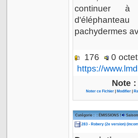
continuer à
d'éléphante
pachydermes av
176
0 octe
https://www.lmd
Note 
Noter ce Fichier
|
Modifier
|
Ra
Catégorie :
: ÉMISSIONS !
Saison
283 - Robery (2e version) (incom