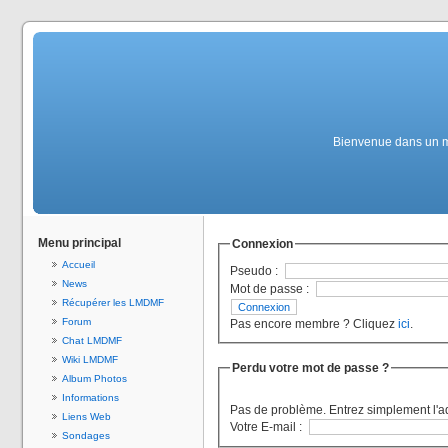
Bienvenue dans un mon
Menu principal
Connexion
Accueil
Pseudo :
News
Mot de passe :
Récupérer les LMDMF
Forum
Pas encore membre ? Cliquez
ici
.
Chat LMDMF
Wiki LMDMF
Perdu votre mot de passe ?
Album Photos
Informations
Pas de problème. Entrez simplement l'a
Liens Web
Votre E-mail :
Sondages