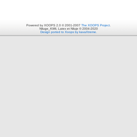
Powered by XOOPS 2.0 © 2001-2007
The XOOPS Project
.
Niluge_KiWi, Latex et Niluje © 2004-2020
Design ported to Xoops by kavaXtreme.