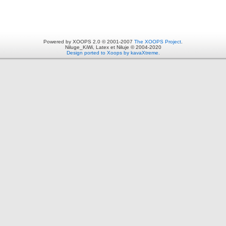
Powered by XOOPS 2.0 © 2001-2007
The XOOPS Project
.
Niluge_KiWi, Latex et Niluje © 2004-2020
Design ported to Xoops by kavaXtreme.