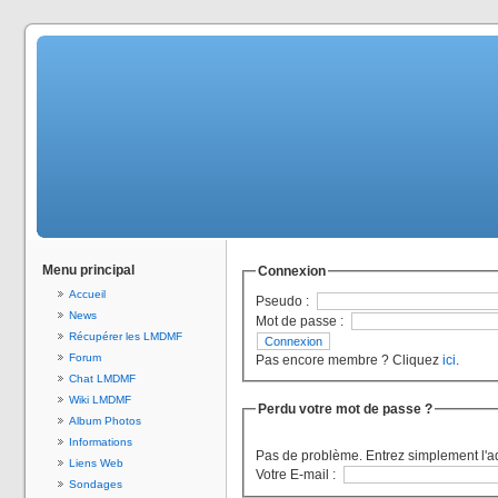
Menu principal
Connexion
Accueil
Pseudo :
News
Mot de passe :
Récupérer les LMDMF
Forum
Pas encore membre ? Cliquez
ici
.
Chat LMDMF
Wiki LMDMF
Perdu votre mot de passe ?
Album Photos
Informations
Pas de problème. Entrez simplement l'a
Liens Web
Votre E-mail :
Sondages