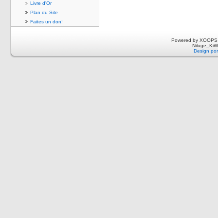
Livre d'Or
Plan du Site
Faites un don!
Powered by XOOPS 
Niluge_KiWi
Design por