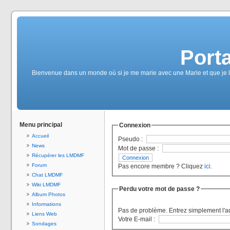
Port
Bienvenue dans un monde où si je me marie avec une Marie et que je la 
Menu principal
Connexion
Accueil
Pseudo :
News
Mot de passe :
Récupérer les LMDMF
Forum
Pas encore membre ? Cliquez
ici
.
Chat LMDMF
Wiki LMDMF
Perdu votre mot de passe ?
Album Photos
Informations
Pas de problème. Entrez simplement l'a
Liens Web
Votre E-mail :
Sondages