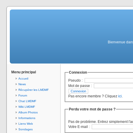
Bienvenue dans 
Menu principal
Connexion
Accueil
Pseudo :
News
Mot de passe :
Récupérer les LMDMF
Forum
Pas encore membre ? Cliquez
ici
.
Chat LMDMF
Wiki LMDMF
Perdu votre mot de passe ?
Album Photos
Informations
Pas de problème. Entrez simplement l'a
Liens Web
Votre E-mail :
Sondages