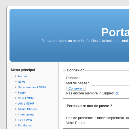
Port
Bienvenue dans un monde où si les 4 fantastiques, moi 
Menu principal
Connexion
Accueil
Pseudo :
News
Mot de passe :
Récupérer les LMDMF
Forum
Pas encore membre ? Cliquez
ici
.
Chat LMDMF
Wiki LMDMF
Perdu votre mot de passe ?
Album Photos
Informations
Pas de problème. Entrez simplement l'a
Liens Web
Votre E-mail :
Sondages