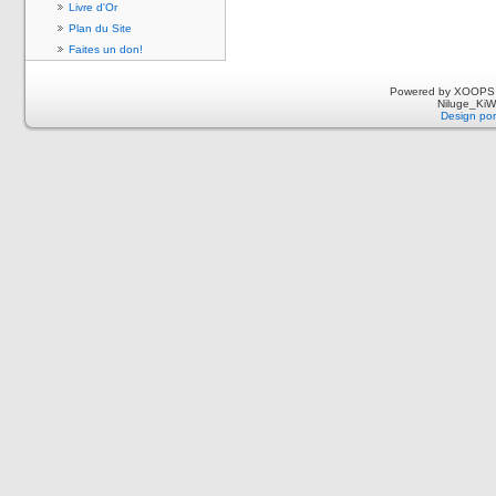
Livre d'Or
Plan du Site
Faites un don!
Powered by XOOPS 
Niluge_KiWi
Design por