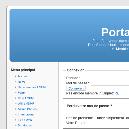
Port
Fred: Bienvenue dans u
Doc: Stooop ! tout le mond
M. Meuble:
Menu principal
Connexion
Accueil
Pseudo :
News
Mot de passe :
Récupérer les LMDMF
Forum
Pas encore membre ? Cliquez
ici
.
Chat LMDMF
Wiki LMDMF
Perdu votre mot de passe ?
Album Photos
Informations
Pas de problème. Entrez simplement l'a
Liens Web
Votre E-mail :
Sondages