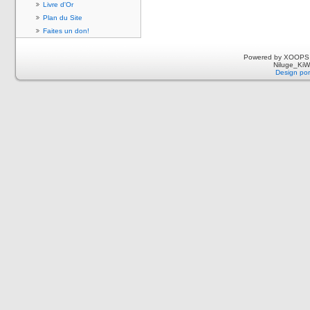
Livre d'Or
Plan du Site
Faites un don!
Powered by XOOPS 
Niluge_KiWi
Design por